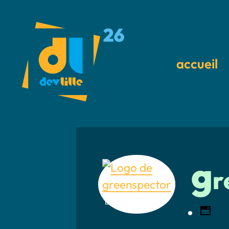
accueil
g
r