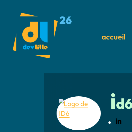
accueil
i
d